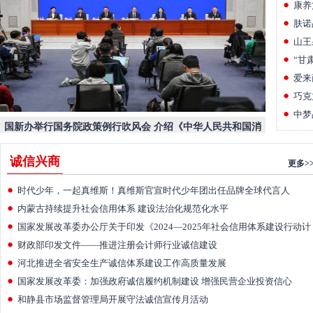
康养
旅行
肤诺
质量
山王
“甘
评价
爱来
高质
巧克
高质
中梦
国新办举行国务院政策例行吹风会 介绍《中华人民共和国消
质量
费者权益保护法实施条例》有关情况
诚信兴商
更多>
时代少年，一起真维斯！真维斯官宣时代少年团出任品牌全球代言人
内蒙古持续提升社会信用体系 建设法治化规范化水平
国家发展改革委办公厅关于印发《2024—2025年社会信用体系建设行动计
划》的通知
财政部印发文件——推进注册会计师行业诚信建设
河北推进全省安全生产诚信体系建设工作高质量发展
国家发展改革委：加强政府诚信履约机制建设 增强民营企业投资信心
和静县市场监督管理局开展守法诚信宣传月活动