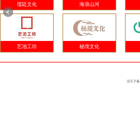
儒廷文化
海浪山河
艺池工坊
秘境文化
京ICP备0