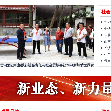
社会
20
中铁
省属
山东
长沙
生产
云南
贵习酒业积极践行社会责任与社会贡献喜获2024新加坡世界食
品展“推荐品牌”奖