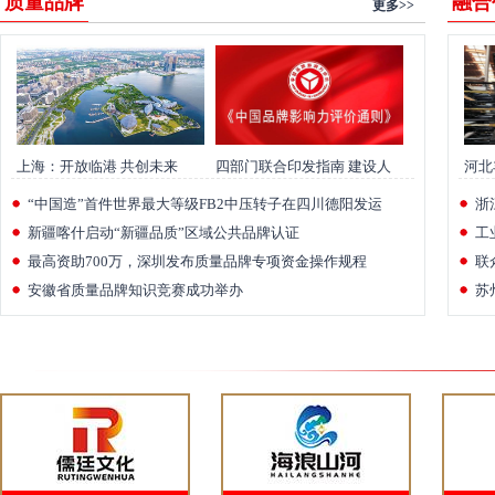
质量品牌
融合
更多>>
上海：开放临港 共创未来
四部门联合印发指南 建设人
河北
工智能产业高质量发展标准体
发展
“中国造”首件世界最大等级FB2中压转子在四川德阳发运
浙
系
新疆喀什启动“新疆品质”区域公共品牌认证
工
最高资助700万，深圳发布质量品牌专项资金操作规程
实
联
安徽省质量品牌知识竞赛成功举办
苏